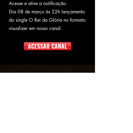
Acesse e ative a notificação.
Dia 08 de março às 22h lançamento
do single O Rei da Glória no formato
visualizer em nosso canal.
ACESSAR CANAL
A mensagem
Seraph é uma palavra de origem
hebraica que no latim significa Serafim.
Os serafins são considerados os anjos
mais próximos a Deus, tendo a função de
cantar hinos divinos enquanto o fogo